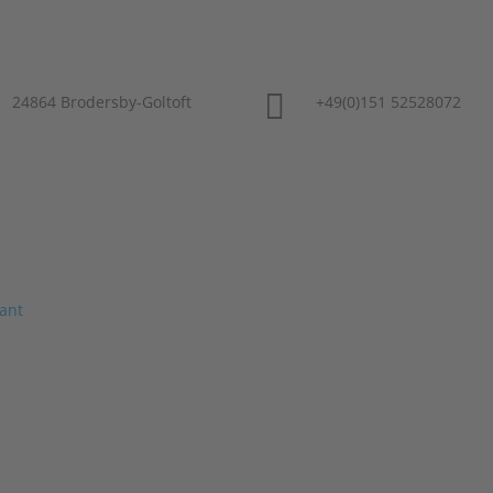

24864 Brodersby-Goltoft
+49(0)151 52528072
Home
Über mich
Leistungen
Referenze