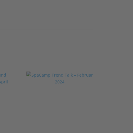
SpaCamp Trend Talk
– Februar 2024
IBO
4