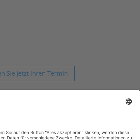
SAM ZUM ERFOLG!
SEN AUS EINER HAND FÜR DIE
ONOMIE-BRANCHE UND DEM
FACHHANDEL
n Sie jetzt Ihren Termin
Impressum
Datenschutz