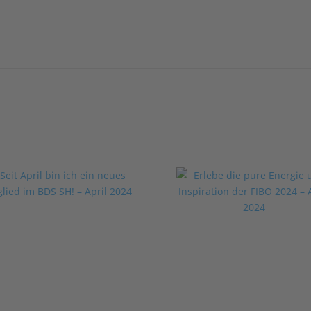
it April bin ich ein
eues Mitglied im
Erlebe die pure
S SH! – April 2024
Energie und
Inspiration der F
2024 – April 202