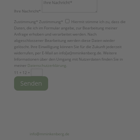
Ihre Nachricht*
Zustimmung*
Zustimmung*
Hiermit stimme ich zu, dass die
Daten, die ich im Formular angebe, zur Bearbeitung meiner
Anfrage erhoben und verarbeitet werden. Nach
abgeschlossener Bearbeitung werden diese Daten wieder
gelöscht. Ihre Einwilligung können Sie für die Zukunft jederzeit
widerrufen, per E-Mail an info[at]mminkenberg.de. Weitere
Informationen über den Umgang mit Nutzerdaten finden Sie in
meiner
Datenschutzerklärung.
11 + 12
=
Senden
Kontaktmöglichkeiten
Adresse

Geeler Weg 10 b
24864 Brodersby-Goltoft
E-Mail

info@mminkenberg.de