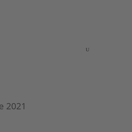
n
News
Pressenachrichten
Kontakt
e 2021