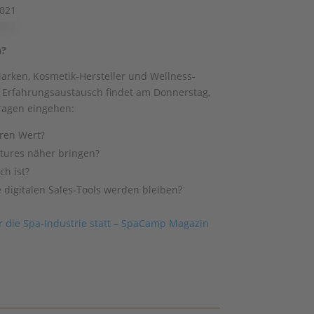
n?
arken, Kosmetik-Hersteller und Wellness-
 Erfahrungsaustausch findet am Donnerstag,
Fragen eingehen:
eren Wert?
atures näher bringen?
ch ist?
digitalen Sales-Tools werden bleiben?
r die Spa-Industrie statt – SpaCamp Magazin