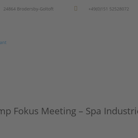

24864 Brodersby-Goltoft
+49(0)151 52528072
Home
Über mich
Leistungen
Referenze
p Fokus Meeting – Spa Industri