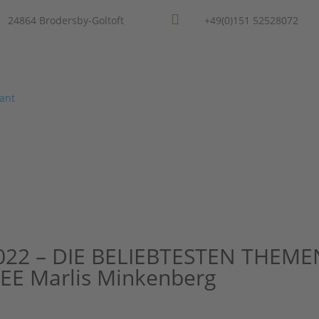

24864 Brodersby-Goltoft
+49(0)151 52528072
Home
Über mich
Leistungen
Referenze
22 – DIE BELIEBTESTEN THEME
EE Marlis Minkenberg