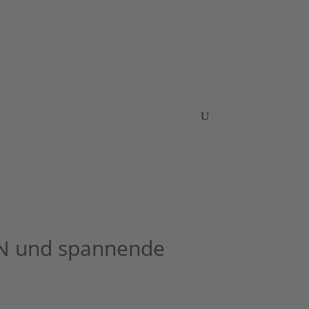
n
News
Pressenachrichten
Kontakt
N und spannende