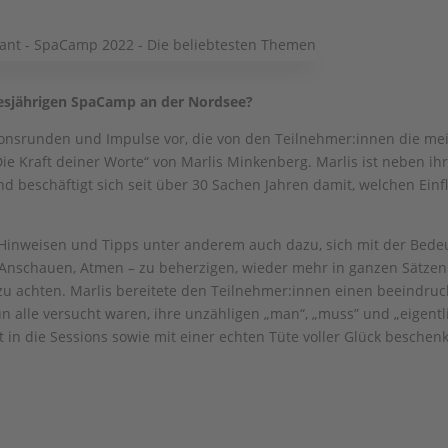
iesjährigen SpaCamp an der Nordsee?
sionsrunden und Impulse vor, die von den Teilnehmer:innen die mei
 Kraft deiner Worte“ von Marlis Minkenberg. Marlis ist neben ihre
nd beschäftigt sich seit über 30 Sachen Jahren damit, welchen Ein
en, Hinweisen und Tipps unter anderem auch dazu, sich mit der B
, Anschauen, Atmen – zu beherzigen, wieder mehr in ganzen Sätzen
zu achten. Marlis bereitete den Teilnehmer:innen einen beeindruc
 alle versucht waren, ihre unzähligen „man“, „muss” und „eigentl
art in die Sessions sowie mit einer echten Tüte voller Glück besc