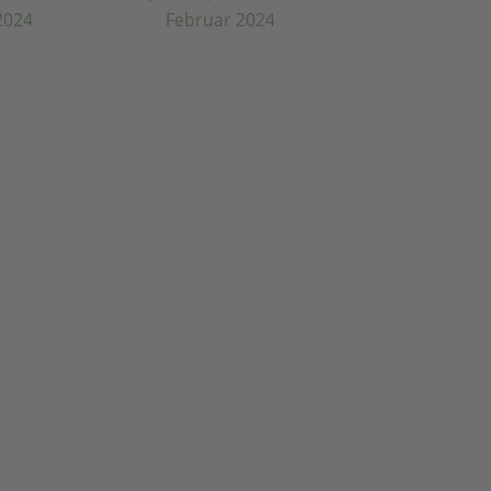
SpaCamp Trend Talk
– Februar 2024
IBO
4