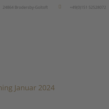

24864 Brodersby-Goltoft
+49(0)151 52528072
Home
Über mich
Leistungen
Referenze
ing Januar 2024