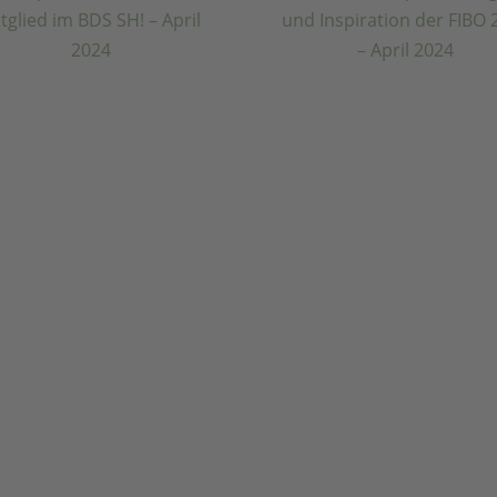
it April bin ich ein
Erlebe die pure
eues Mitglied im
Energie und
S SH! – April 2024
Inspiration der F
2024 – April 202